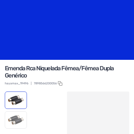
Emenda Rca Niquelada Fêmea/Fêmea Dupla
Genérico
hayamax_19496
|
7898566200056