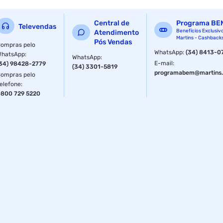
Central de
Programa BE
Televendas
Benefícios Exclusiv
Atendimento
Martins - Cashback
Pós Vendas
ompras pelo
WhatsApp
:
(34) 8413-0
WhatsApp
:
WhatsApp
:
E-mail
:
34) 98428-2779
(34) 3301-5819
programabem@martins.
ompras pelo
elefone
:
800 729 5220