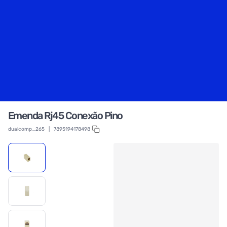
Emenda Rj45 Conexão Pino
dualcomp_265
|
7895194178498