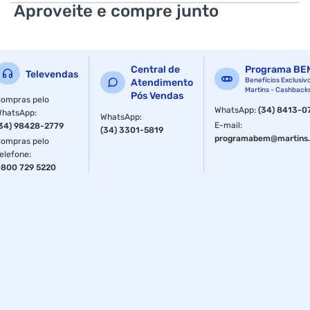
Comprimento do conector: 3,5 centímetros
Aproveite e compre junto
Largura do conector: 2 centímetro
Altura do conector: 1,5 centímetro
Central de
Programa BE
Televendas
Material constitutivo: Plásticos e metais
Benefícios Exclusiv
Atendimento
Martins - Cashback
Pós Vendas
ompras pelo
Quantidade: 5 peças
WhatsApp
:
(34) 8413-0
WhatsApp
:
WhatsApp
:
E-mail
:
34) 98428-2779
Especificações
(34) 3301-5819
programabem@martins.
ompras pelo
elefone
:
Modelo
RJ45
800 729 5220