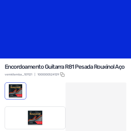
Encordoamento Guitarra R81 Pesada Rouxinol Aço
vemkitemba_101121
|
1000000524129