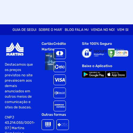
GUIA DE SEGURANÇA
SOBRE O MARTINS
BLOG FALA MART
VENDA NO NOSSO SITE
VEM SER
Cartão
Crédito
Site 100% Seguro
Martins
Destacamos que
Baixe o Aplicativo
os preços
previstos no site
prevalecem aos
demais
anunciados em
outros meios de
comunicação e
sites de buscas.
Outras formas
CNPJ
43.214.055/0001-
07 | Martins