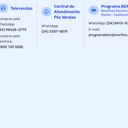
Central de
Programa BE
Televendas
Benefícios Exclusiv
Atendimento
Martins - Cashback
Pós Vendas
ompras pelo
WhatsApp
:
(34) 8413-0
WhatsApp
:
WhatsApp
:
E-mail
:
34) 98428-2779
(34) 3301-5819
programabem@martins.
ompras pelo
elefone
:
800 729 5220