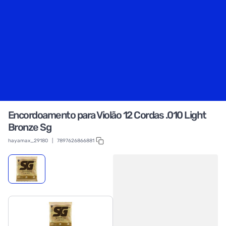
Encordoamento para Violão 12 Cordas .010 Light
Bronze Sg
hayamax_29180
|
7897626866881