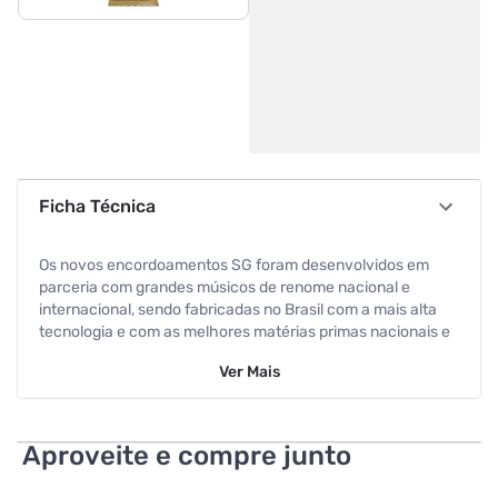
Ficha Técnica
Os novos encordoamentos SG foram desenvolvidos em
parceria com grandes músicos de renome nacional e
internacional, sendo fabricadas no Brasil com a mais alta
tecnologia e com as melhores matérias primas nacionais e
importadas, sempre se preocupando e respeitando o meio
Ver
Mais
ambiente. O Encordoamento Para Violão 12 Cordas 0.10 SG
STRINGS possui bordões com revestimento de Bronze
fosforoso e núcleo Hexágonal de aço estanhado. Vem 12
Cordas e mais 1 palheta. Características
Aproveite e compre junto
Aplicação: Violão Aço Tensão: .010 - .047 / .010 - .027