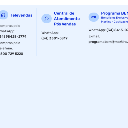
(Leve) Material: Aço estanhado cilíndrico Revestimento:
Bronze 85/15
Central de
Programa BE
Televendas
Especificações
Benefícios Exclusiv
Atendimento
Martins - Cashback
Pós Vendas
ompras pelo
WhatsApp
:
(34) 8413-0
Material
Aço
WhatsApp
:
WhatsApp
:
E-mail
:
34) 98428-2779
(34) 3301-5819
programabem@martins.
ompras pelo
elefone
:
800 729 5220