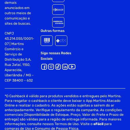
demais
anunciados em
outros meios de
comunicação e
sites de buscas.
Outras formas
CNPJ
43.214.055/0001-
07 | Martins
Comércio e
Siga nossas Redes
Serviço de
Sociais
Distribuição S.A.
Rua Jataí, 1150,
Aparecida,
Uberlândia / MG -
CEP 38400 - 632
*O Cashback é válido para produtos vendidos e entregues pelo Martins.
Para resgatar o cashback o cliente deve baixar o App Martins Atacado
Online e realizar o cadastro. As ações estão sujeitas a saírem do ar
antecipadamente. Verifique o regulamento da campanha. As condições
comerciais (Disponibilidade de Estoque, Preço, Valor do Frete e Prazo de
entrega) são válidas para a região de entrega informada. Para maiores
informações, consulte nossos Termos de Uso. Visite o
eFácil
para
compras de Uso e Consumo de Pessoa Física.