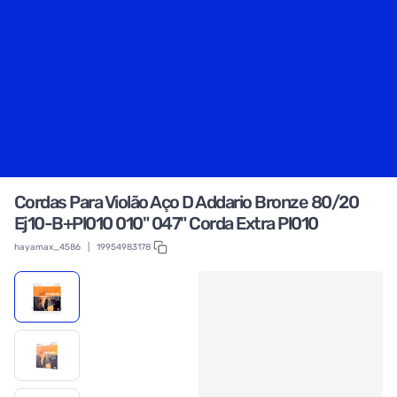
Cordas Para Violão Aço D Addario Bronze 80/20
Ej10-B+Pl010 010" 047" Corda Extra Pl010
hayamax_4586
|
19954983178