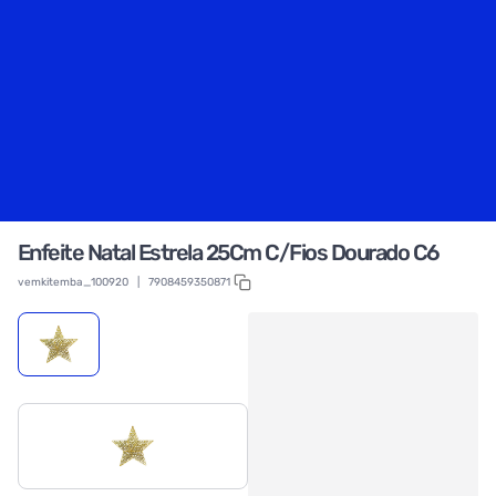
Enfeite Natal Estrela 25Cm C/Fios Dourado C6
vemkitemba_100920
|
7908459350871