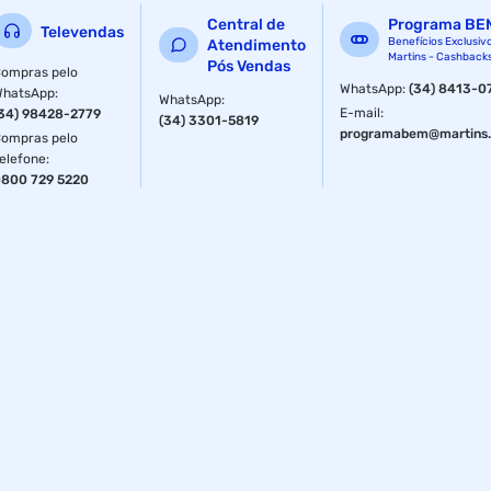
Central de
Programa BE
Televendas
Benefícios Exclusiv
Atendimento
Martins - Cashback
Pós Vendas
ompras pelo
WhatsApp
:
(34) 8413-0
WhatsApp
:
WhatsApp
:
E-mail
:
34) 98428-2779
(34) 3301-5819
programabem@martins.
ompras pelo
elefone
:
800 729 5220