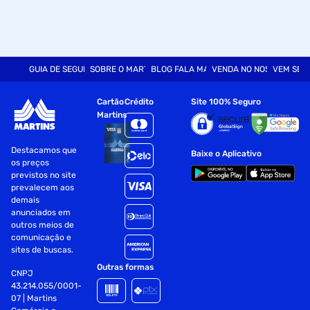
GUIA DE SEGURANÇA
SOBRE O MARTINS
BLOG FALA MART
VENDA NO NOSSO SITE
VEM SER
Cartão
Crédito
Site 100% Seguro
Martins
Destacamos que
Baixe o Aplicativo
os preços
previstos no site
prevalecem aos
demais
anunciados em
outros meios de
comunicação e
sites de buscas.
Outras formas
CNPJ
43.214.055/0001-
07 | Martins