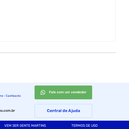
Fale com um vendedor
ins - Cashbacks
Central de Ajuda
s.com.br
VEM SER GENTE MARTINS
TERMOS DE USO