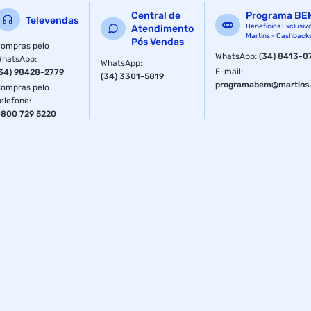
Central de
Programa BE
Televendas
Benefícios Exclusiv
Atendimento
Martins - Cashback
Pós Vendas
ompras pelo
WhatsApp
:
(34) 8413-0
WhatsApp
:
WhatsApp
:
E-mail
:
34) 98428-2779
(34) 3301-5819
programabem@martins.
ompras pelo
elefone
:
800 729 5220