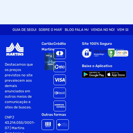
GUIA DE SEGURANÇA
SOBRE O MARTINS
BLOG FALA MART
VENDA NO NOSSO SITE
VEM SER
Cartão
Crédito
Site 100% Seguro
Martins
Destacamos que
Baixe o Aplicativo
os preços
previstos no site
prevalecem aos
demais
anunciados em
outros meios de
comunicação e
sites de buscas.
Outras formas
CNPJ
43.214.055/0001-
07 | Martins