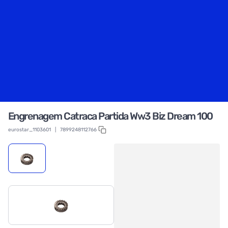
Engrenagem Catraca Partida Ww3 Biz Dream 100
eurostar_1103601
|
7899248112766