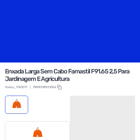
Enxada Larga Sem Cabo Famastil F91.65 2,5 Para
Jardinagem E Agricultura
foxlux_1760071
|
7898708921054