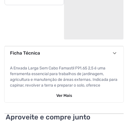
Ficha Técnica
A Enxada Larga Sem Cabo Famastil F91.65 2,5 é uma
ferramenta essencial para trabalhos de jardinagem,
agricultura e manutenção de áreas externas. Indicada para
capinar, revolver a terra e preparar o solo, oferece
eficiência e resistência para uso contínuo. Produzida em
Ver
Mais
aço resistente, garante durabilidade e desempenho mesmo
em condições exigentes. Sua lâmina larga proporciona
maior área de contato com o solo, facilitando o trabalho e
aumentando a produtividade, especialmente em atividades
Aproveite e compre junto
que exigem cobertura de áreas maiores. O modelo é
fornecido sem cabo, permitindo que o usuário escolha o