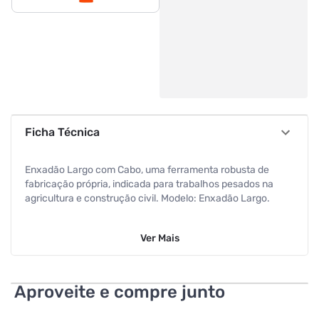
Ficha Técnica
Enxadão Largo com Cabo, uma ferramenta robusta de
fabricação própria, indicada para trabalhos pesados na
agricultura e construção civil. Modelo: Enxadão Largo.
Cabo: Acompanha cabo de madeira de 1,50 m, já
Ver
Mais
conectado à enxada e pronto para o uso.
Material: Lâmina produzida em aço 1070 forjado (matéria-
prima nobre). Cabo em madeira de remanejo florestal,
Aproveite e compre junto
lixado e encerado. Possui bucha plástica para fixação.
Diferenciais: Classificado como um modelo mais robusto