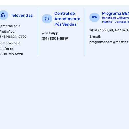
dentro da linha.
Central de
Programa BE
Televendas
Benefícios Exclusiv
Atendimento
Martins - Cashback
Pós Vendas
ompras pelo
WhatsApp
:
(34) 8413-0
WhatsApp
:
WhatsApp
:
E-mail
:
34) 98428-2779
(34) 3301-5819
programabem@martins.
ompras pelo
elefone
:
800 729 5220