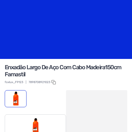
Enxadão Largo De Aço Com Cabo Madeira150cm
Famastil
foxlux_F9123
|
7898708921023