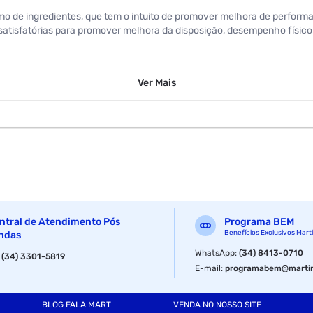
ismo de ingredientes, que tem o intuito de promover melhora de perfo
 satisfatórias para promover melhora da disposição, desempenho físico
Ver
Mais
ntral de Atendimento Pós
Programa BEM
Benefícios Exclusivos Mart
ndas
WhatsApp
:
(34) 8413-0710
:
(34) 3301-5819
E-mail
:
programabem@martin
BLOG FALA MART
VENDA NO NOSSO SITE