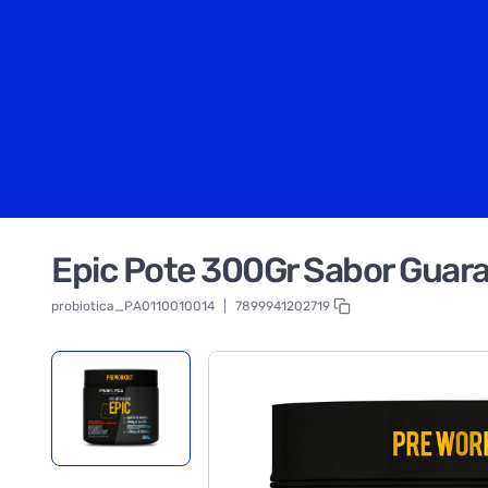
Epic Pote 300Gr Sabor Guara
probiotica_PA0110010014
|
7899941202719