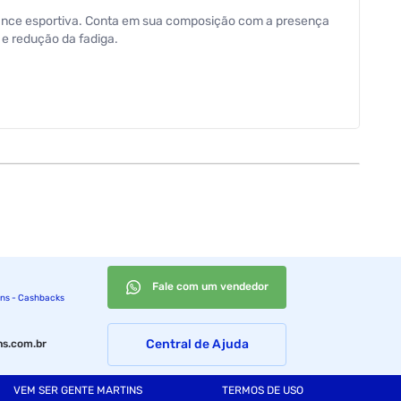
rmance esportiva. Conta em sua composição com a presença
 e redução da fadiga.
Fale com um vendedor
ins - Cashbacks
Central de Ajuda
s.com.br
VEM SER GENTE MARTINS
TERMOS DE USO