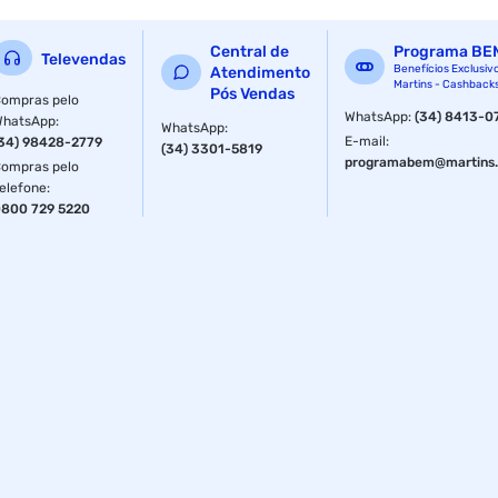
Central de
Programa BE
Televendas
Benefícios Exclusiv
Atendimento
Martins - Cashback
Pós Vendas
ompras pelo
WhatsApp
:
(34) 8413-0
WhatsApp
:
WhatsApp
:
E-mail
:
34) 98428-2779
(34) 3301-5819
programabem@martins.
ompras pelo
elefone
:
800 729 5220