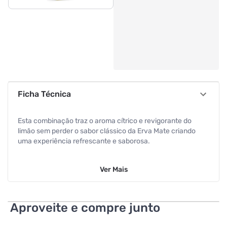
Ficha Técnica
Esta combinação traz o aroma cítrico e revigorante do
limão sem perder o sabor clássico da Erva Mate criando
uma experiência refrescante e saborosa.
Composição: 40% Erva Natural , 56% Palito e Talos de Erva ,
Ver
Mais
4% Essência de Limão
A caixa contém 10 pacotes de 500gramas cada.
Aproveite e compre junto