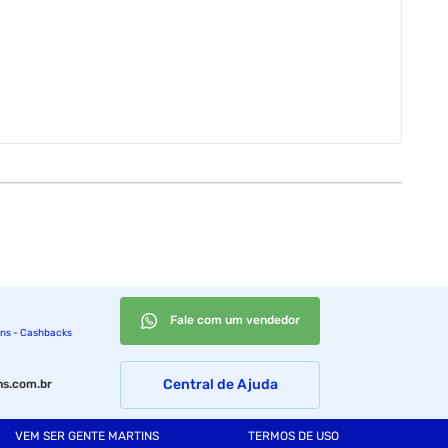
Fale com um vendedor
ins - Cashbacks
Central de Ajuda
s.com.br
VEM SER GENTE MARTINS
TERMOS DE USO