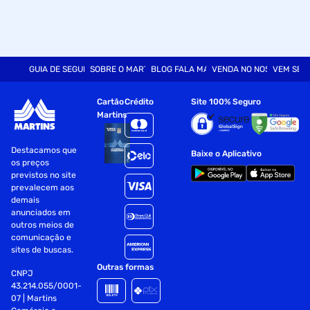
GUIA DE SEGURANÇA
SOBRE O MARTINS
BLOG FALA MART
VENDA NO NOSSO SITE
VEM SER
Cartão
Crédito
Site 100% Seguro
Martins
Destacamos que
Baixe o Aplicativo
os preços
previstos no site
prevalecem aos
demais
anunciados em
outros meios de
comunicação e
sites de buscas.
Outras formas
CNPJ
43.214.055/0001-
07 | Martins