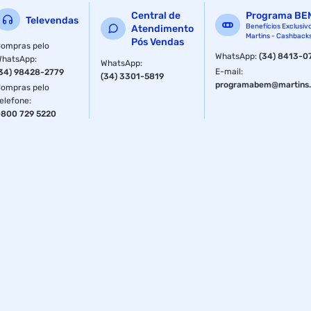
Central de
Programa BE
Televendas
Benefícios Exclusiv
Atendimento
Martins - Cashback
Pós Vendas
ompras pelo
WhatsApp
:
(34) 8413-0
WhatsApp
:
WhatsApp
:
E-mail
:
34) 98428-2779
(34) 3301-5819
programabem@martins.
ompras pelo
elefone
:
800 729 5220