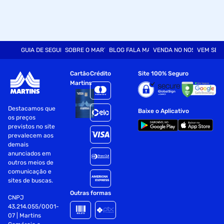
GUIA DE SEGURANÇA
SOBRE O MARTINS
BLOG FALA MART
VENDA NO NOSSO SITE
VEM SER
Cartão
Crédito
Site 100% Seguro
Martins
Destacamos que
Baixe o Aplicativo
os preços
previstos no site
prevalecem aos
demais
anunciados em
outros meios de
comunicação e
sites de buscas.
Outras formas
CNPJ
43.214.055/0001-
07 | Martins