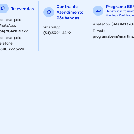
Central de
Programa BE
Televendas
Benefícios Exclusiv
Atendimento
Martins - Cashback
Pós Vendas
ompras pelo
WhatsApp
:
(34) 8413-0
WhatsApp
:
WhatsApp
:
E-mail
:
34) 98428-2779
(34) 3301-5819
programabem@martins.
ompras pelo
elefone
:
800 729 5220