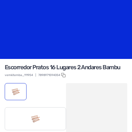
Escorredor Pratos 16 Lugares 2 Andares Bambu
vemkitemba_111954
|
7898971594054