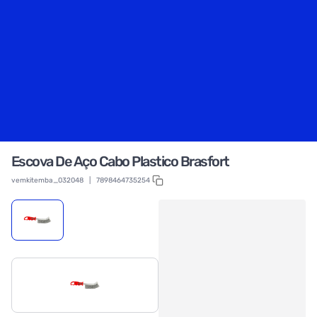
Escova De Aço Cabo Plastico Brasfort
vemkitemba_032048
|
7898464735254