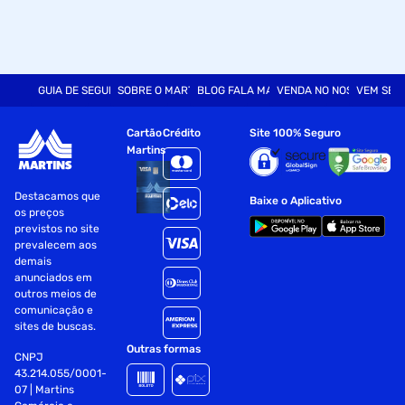
GUIA DE SEGURANÇA
SOBRE O MARTINS
BLOG FALA MART
VENDA NO NOSSO SITE
VEM SER
Cartão
Crédito
Site 100% Seguro
Martins
Destacamos que
Baixe o Aplicativo
os preços
previstos no site
prevalecem aos
demais
anunciados em
outros meios de
comunicação e
sites de buscas.
Outras formas
CNPJ
43.214.055/0001-
07 | Martins