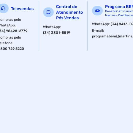
Central de
Programa BE
Televendas
Benefícios Exclusiv
Atendimento
Martins - Cashback
Pós Vendas
ompras pelo
WhatsApp
:
(34) 8413-0
WhatsApp
:
WhatsApp
:
E-mail
:
34) 98428-2779
(34) 3301-5819
programabem@martins.
ompras pelo
elefone
:
800 729 5220