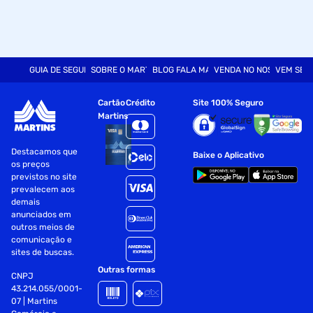
GUIA DE SEGURANÇA
SOBRE O MARTINS
BLOG FALA MART
VENDA NO NOSSO SITE
VEM SER
Cartão
Crédito
Site 100% Seguro
Martins
Destacamos que
Baixe o Aplicativo
os preços
previstos no site
prevalecem aos
demais
anunciados em
outros meios de
comunicação e
sites de buscas.
Outras formas
CNPJ
43.214.055/0001-
07 | Martins