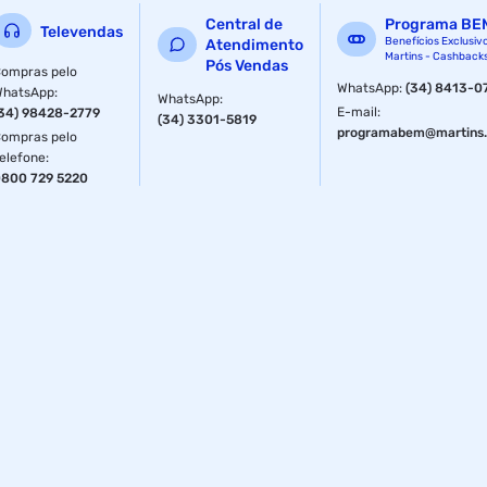
Central de
Programa BE
Televendas
Benefícios Exclusiv
Atendimento
Martins - Cashback
Pós Vendas
ompras pelo
WhatsApp
:
(34) 8413-0
WhatsApp
:
WhatsApp
:
E-mail
:
34) 98428-2779
(34) 3301-5819
programabem@martins.
ompras pelo
elefone
:
800 729 5220