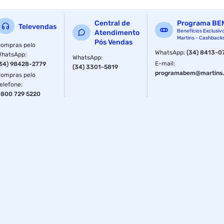
Central de
Programa BE
Televendas
Benefícios Exclusiv
Atendimento
Martins - Cashback
Pós Vendas
ompras pelo
WhatsApp
:
(34) 8413-0
WhatsApp
:
WhatsApp
:
E-mail
:
34) 98428-2779
(34) 3301-5819
programabem@martins.
ompras pelo
elefone
:
800 729 5220