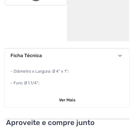
Ficha Técnica
- Diâmetro x Largura: Ø 4" x 1";
- Furo: Ø 1.1/4";
- RPM Máx.: 8.000;
Ver
Mais
- Filamentos: Aço carbono 0,30 mm.
Aproveite e compre junto