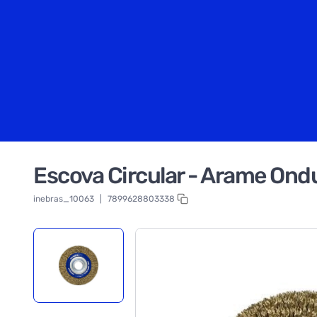
Escova Circular - Arame Ondu
inebras_10063
|
7899628803338