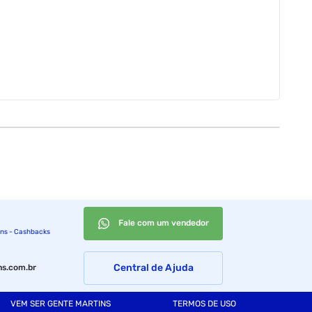
Fale com um vendedor
ins - Cashbacks
Central de Ajuda
s.com.br
VEM SER GENTE MARTINS
TERMOS DE USO