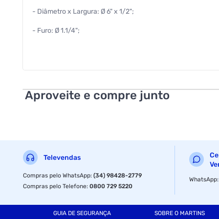
- Diâmetro x Largura: Ø 6" x 1/2";
- Furo: Ø 1.1/4";
- RPM Máx.: 8.000;
- Filamentos: Aço latonado 0,30 mm.
Aproveite e compre junto
Ce
Televendas
Ve
Compras pelo WhatsApp
:
(34) 98428-2779
WhatsApp
Compras pelo Telefone
:
0800 729 5220
GUIA DE SEGURANÇA
SOBRE O MARTINS