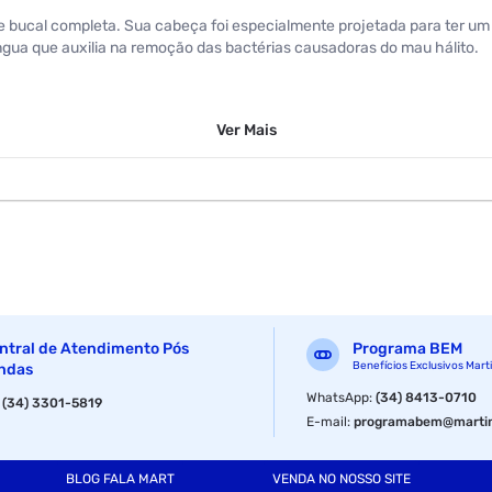
ne bucal completa. Sua cabeça foi especialmente projetada para ter um
 língua que auxilia na remoção das bactérias causadoras do mau hálito.
Ver
Mais
ntral de Atendimento Pós
Programa BEM
Benefícios Exclusivos Mart
ndas
WhatsApp
:
(34) 8413-0710
:
(34) 3301-5819
E-mail
:
programabem@martin
BLOG FALA MART
VENDA NO NOSSO SITE