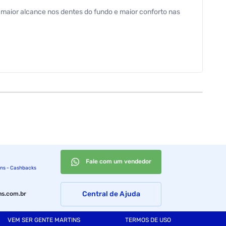
 maior alcance nos dentes do fundo e maior conforto nas
Fale com um vendedor
ins - Cashbacks
Central de Ajuda
s.com.br
VEM SER GENTE MARTINS
TERMOS DE USO