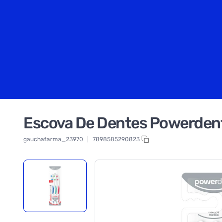
Escova De Dentes Powerdent
gauchafarma_23970
|
7898585290823