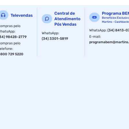
Central de
Programa BE
Televendas
Benefícios Exclusiv
Atendimento
Martins - Cashback
Pós Vendas
ompras pelo
WhatsApp
:
(34) 8413-0
WhatsApp
:
WhatsApp
:
E-mail
:
34) 98428-2779
(34) 3301-5819
programabem@martins.
ompras pelo
elefone
:
800 729 5220