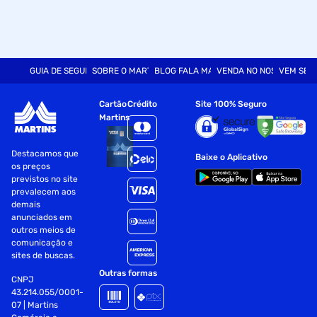
GUIA DE SEGURANÇA
SOBRE O MARTINS
BLOG FALA MART
VENDA NO NOSSO SITE
VEM SER
Cartão
Crédito
Site 100% Seguro
Martins
Destacamos que
Baixe o Aplicativo
os preços
previstos no site
prevalecem aos
demais
anunciados em
outros meios de
comunicação e
sites de buscas.
Outras formas
CNPJ
43.214.055/0001-
07 | Martins