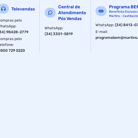
Central de
Programa BE
Televendas
Benefícios Exclusiv
Atendimento
Martins - Cashback
Pós Vendas
ompras pelo
WhatsApp
:
(34) 8413-0
WhatsApp
:
WhatsApp
:
E-mail
:
34) 98428-2779
(34) 3301-5819
programabem@martins.
ompras pelo
elefone
:
800 729 5220