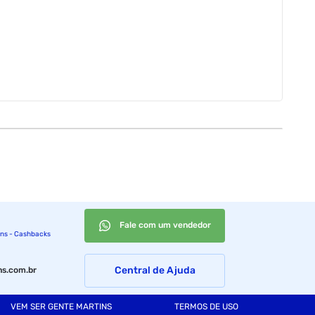
Fale com um vendedor
ins - Cashbacks
Central de Ajuda
s.com.br
VEM SER GENTE MARTINS
TERMOS DE USO