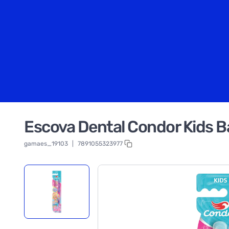
Escova Dental Condor Kids Ba
gamaes_19103
|
7891055323977