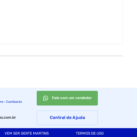
Fale com um vendedor
ins - Cashbacks
Central de Ajuda
s.com.br
VEM SER GENTE MARTINS
TERMOS DE USO