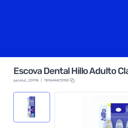
Escova Dental Hillo Adulto C
pacaluz_20918
|
7896444213150