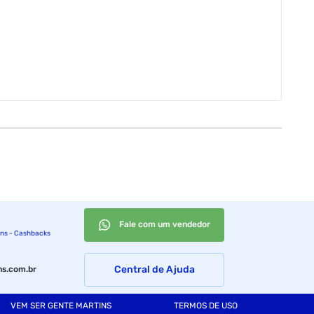
Fale com um vendedor
ins - Cashbacks
Central de Ajuda
s.com.br
VEM SER GENTE MARTINS
TERMOS DE USO