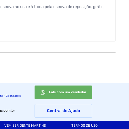
scova ao uso e à troca pela escova de reposição, grátis,
Fale com um vendedor
ins - Cashbacks
Central de Ajuda
s.com.br
VEM SER GENTE MARTINS
TERMOS DE USO