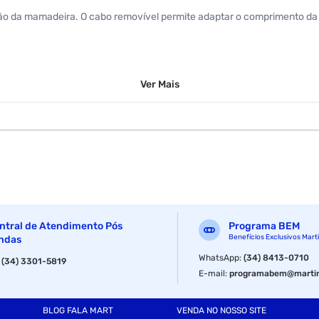
ção da mamadeira. O cabo removível permite adaptar o comprimento da e
Ver
Mais
ntral de Atendimento Pós
Programa BEM
Benefícios Exclusivos Mart
ndas
WhatsApp
:
(34) 8413-0710
:
(34) 3301-5819
E-mail
:
programabem@martin
BLOG FALA MART
VENDA NO NOSSO SITE