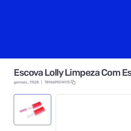
Escova Lolly Limpeza Com E
gamaes_11528
|
7896699014175