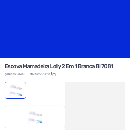
Escova Mamadeira Lolly 2 Em 1 Branca Bl 7081
gamaes_7500
|
7896699014113