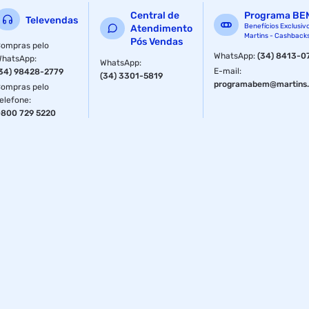
Central de
Programa BE
Televendas
Benefícios Exclusiv
Atendimento
Martins - Cashback
Pós Vendas
ompras pelo
WhatsApp
:
(34) 8413-0
WhatsApp
:
WhatsApp
:
E-mail
:
34) 98428-2779
(34) 3301-5819
programabem@martins.
ompras pelo
elefone
:
800 729 5220