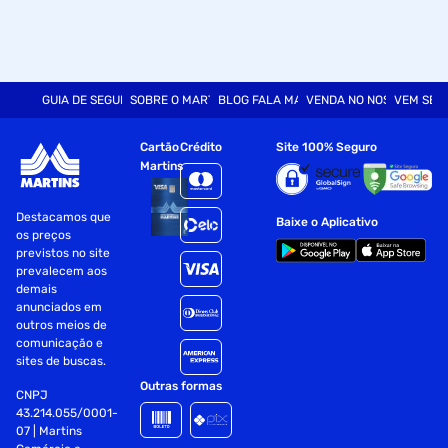
GUIA DE SEGURANÇA
SOBRE O MARTINS
BLOG FALA MART
VENDA NO NOSSO SITE
VEM SER
Cartão
Crédito
Site 100% Seguro
Martins
Destacamos que
Baixe o Aplicativo
os preços
previstos no site
prevalecem aos
demais
anunciados em
outros meios de
comunicação e
sites de buscas.
Outras formas
CNPJ
43.214.055/0001-
07 | Martins