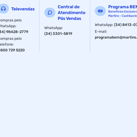
Central de
Programa BE
Televendas
Benefícios Exclusiv
Atendimento
Martins - Cashback
Pós Vendas
ompras pelo
WhatsApp
:
(34) 8413-0
WhatsApp
:
WhatsApp
:
E-mail
:
34) 98428-2779
(34) 3301-5819
programabem@martins.
ompras pelo
elefone
:
800 729 5220