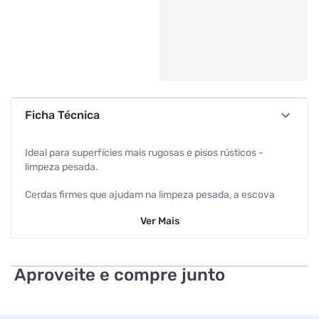
Ficha Técnica
Ideal para superfícies mais rugosas e pisos rústicos -
limpeza pesada.
Cerdas firmes que ajudam na limpeza pesada, a escova
multiúso Alklin possui acabamento e design diferenciado.
Ver
Mais
Tamanho: 4cm x 7cm x 18cm.
Conteúdo da Embalagem: 1
Aproveite e compre junto