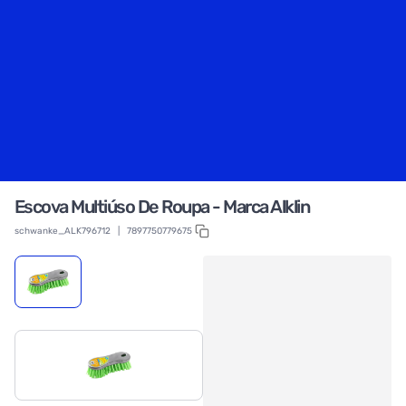
Escova Multiúso De Roupa - Marca Alklin
schwanke_ALK796712
|
7897750779675