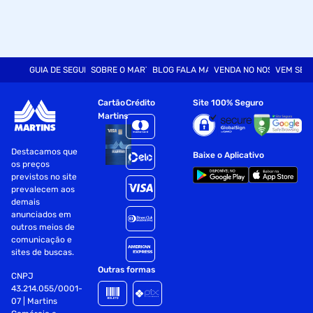
GUIA DE SEGURANÇA
SOBRE O MARTINS
BLOG FALA MART
VENDA NO NOSSO SITE
VEM SER
Cartão
Crédito
Site 100% Seguro
Martins
Destacamos que
Baixe o Aplicativo
os preços
previstos no site
prevalecem aos
demais
anunciados em
outros meios de
comunicação e
sites de buscas.
Outras formas
CNPJ
43.214.055/0001-
07 | Martins