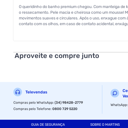
O queridinho do banho premium chegou. Com manteiga de kari
o ressecamento. Pele macia e cheirosa como um mousse! M
movimentos suaves e circulares. Após o uso, enxague com á
contato com os olhos, em caso de contato acidental, enxágu
da formula. Manter em local seco, fresco, ao abrigo da luz so
DERMATOLOGICAMENTE TESTADO.
Aproveite e compre junto
Ce
Televendas
Ve
Compras pelo WhatsApp
:
(34) 98428-2779
WhatsApp
Compras pelo Telefone
:
0800 729 5220
GUIA DE SEGURANÇA
SOBRE O MARTINS