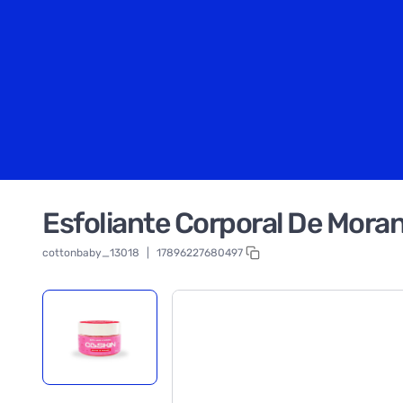
Esfoliante Corporal De Mora
cottonbaby_13018
|
17896227680497