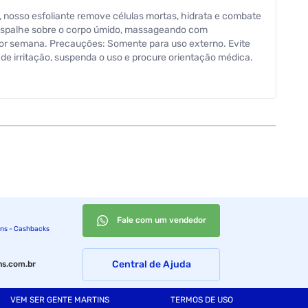
, nosso esfoliante remove células mortas, hidrata e combate
espalhe sobre o corpo úmido, massageando com
por semana. Precauções: Somente para uso externo. Evite
de irritação, suspenda o uso e procure orientação médica.
lar direta e fora do alcance de crianças
Fale com um vendedor
ins - Cashbacks
Central de Ajuda
s.com.br
VEM SER GENTE MARTINS
TERMOS DE USO