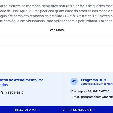
té, extrato de morango, sementes naturais e cristais de quartzo rosa
odo de Uso: Aplique uma pequena quantidade do produto nas mãos e 
gua até completa remoção do produto CBSKIN. Utilize de 1 a 2 vezes 
e com água em abundância. Não aplicar sobre a pele irritada. Em caso 
lara direta. Não utilizar caso você seja alérgico a algum componente so
Ver
Mais
ntral de Atendimento Pós
Programa BEM
Benefícios Exclusivos Mart
ndas
WhatsApp
:
(34) 8413-0710
:
(34) 3301-5819
E-mail
:
programabem@martin
BLOG FALA MART
VENDA NO NOSSO SITE