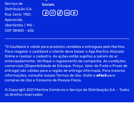
Serviço de
Sociais
Evite o contato com os olhos; em caso de contato, enxágue
Distribuição S.A.
Rua Jataí, 1150,
abundantemente com água
Aparecida,
Uberlândia / MG -
Não aplique sobre a pele irritada ou lesionada
CEP 38400 - 632
Suspenda o uso em caso de irritação e consulte um
dermatologista
*O Cashback é válido para produtos vendidos e entregues pelo Martins.
Para resgatar o cashback o cliente deve baixar o App Martins Atacado
Mantenha fora do alcance de crianças
Online e realizar o cadastro. As ações estão sujeitas a saírem do ar
antecipadamente. Verifique o regulamento da campanha. As condições
comerciais (Disponibilidade de Estoque, Preço, Valor do Frete e Prazo de
Armazene em local fresco e ao abrigo da luz
entrega) são válidas para a região de entrega informada. Para maiores
informações, consulte nossos Termos de Uso. Visite o
eFácil
para
Fornecedor: LABOTRAT DIS PROD HIG PES COS LTDA
compras de Uso e Consumo de Pessoa Física.
Especificações
© Copyright 2021 Martins Comércio e Serviço de Distribuição S.A. - Todos
os direitos reservados
Textura
Cremosa
Tipo de Pele
Todos