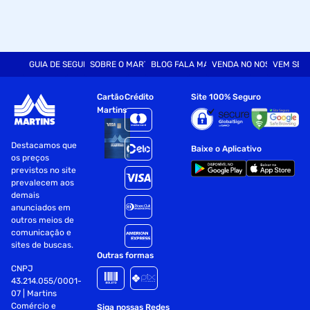
Composição Ativa:
Extrato de Melancia: Hidratação e frescor, com
propriedades antioxidantes
GUIA DE SEGURANÇA
SOBRE O MARTINS
BLOG FALA MART
VENDA NO NOSSO SITE
VEM SER
Óleo de Rosa Mosqueta: Auxilia na regeneração da pele e
no clareamento
Cartão
Crédito
Site 100% Seguro
Martins
Partículas Esfoliantes Naturais: Promovem a remoção das
células mortas e renovação da pele
Destacamos que
Baixe o Aplicativo
Modo de Uso:
os preços
previstos no site
Aplique o esfoliante sobre a pele úmida, no rosto e no corpo
prevalecem aos
demais
anunciados em
Massageie suavemente com movimentos circulares para
outros meios de
esfoliar
comunicação e
sites de buscas.
Enxágue bem com água
Outras formas
CNPJ
Use de 2 a 3 vezes por semana ou conforme necessário
43.214.055/0001-
07 | Martins
Precauções:
Comércio e
Siga nossas Redes