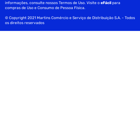
informações, consulte nossos Termos de Uso. Visite o
eFácil
para
compras de Uso e Consumo de Pessoa Física.
© Copyright 2021 Martins Comércio e Serviço de Distribuição S.A. - Todos
os direitos reservados