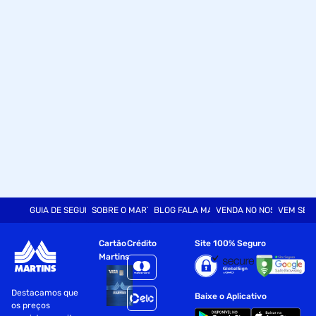
GUIA DE SEGURANÇA
SOBRE O MARTINS
BLOG FALA MART
VENDA NO NOSSO SITE
VEM SER
Cartão
Crédito
Site 100% Seguro
Martins
Destacamos que
Baixe o Aplicativo
os preços