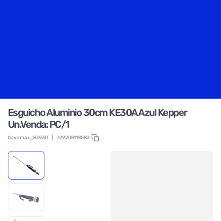
Esguicho Aluminio 30cm KE30A Azul Kepper
Un.Venda: PC/1
hayamax_83930
|
729208118583