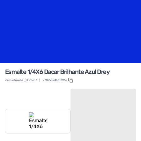
Esmalte 1/4X6 Dacar Brilhante Azul Drey
vemkitemba_033287
|
27897560707916