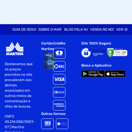
GUIA DE SEGURANÇA
SOBRE O MARTINS
BLOG FALA MART
VENDA NO NOSSO SITE
VEM SER
Cartão
Crédito
Site 100% Seguro
Martins
Destacamos que
Baixe o Aplicativo
os preços
previstos no site
prevalecem aos
demais
anunciados em
outros meios de
comunicação e
sites de buscas.
Outras formas
CNPJ
43.214.055/0001-
07 | Martins