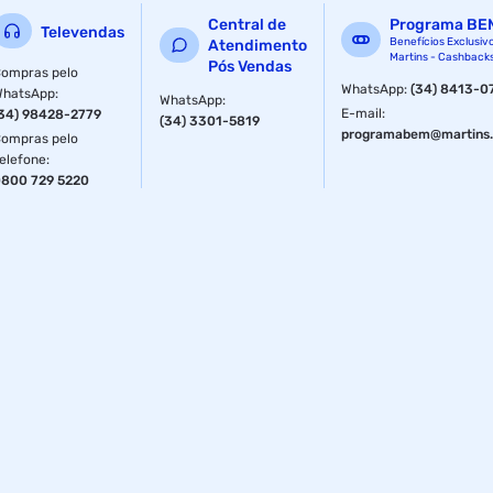
Central de
Programa BE
Televendas
Benefícios Exclusiv
Atendimento
Martins - Cashback
Pós Vendas
ompras pelo
WhatsApp
:
(34) 8413-0
WhatsApp
:
WhatsApp
:
E-mail
:
34) 98428-2779
(34) 3301-5819
programabem@martins.
ompras pelo
elefone
:
800 729 5220