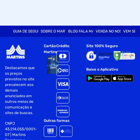
GUIA DE SEGURANÇA
SOBRE O MARTINS
BLOG FALA MART
VENDA NO NOSSO SITE
VEM SER
Cartão
Crédito
Site 100% Seguro
Martins
Destacamos que
Baixe o Aplicativo
os preços
previstos no site
prevalecem aos
demais
anunciados em
outros meios de
comunicação e
sites de buscas.
Outras formas
CNPJ
43.214.055/0001-
07 | Martins