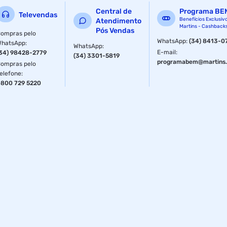
Central de
Programa BE
Televendas
Benefícios Exclusiv
Atendimento
Martins - Cashback
Pós Vendas
ompras pelo
WhatsApp
:
(34) 8413-0
WhatsApp
:
WhatsApp
:
E-mail
:
34) 98428-2779
(34) 3301-5819
programabem@martins.
ompras pelo
elefone
:
800 729 5220