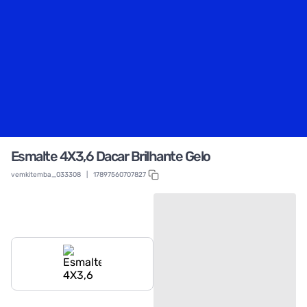
Esmalte 4X3,6 Dacar Brilhante Gelo
vemkitemba_033308
|
17897560707827