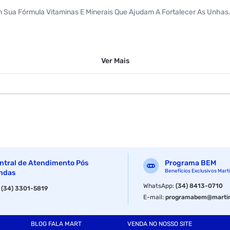
 Sua Fórmula Vitaminas E Minerais Que Ajudam A Fortalecer As Unhas
Ver
Mais
ntral de Atendimento Pós
Programa BEM
Benefícios Exclusivos Mart
ndas
WhatsApp
:
(34) 8413-0710
:
(34) 3301-5819
E-mail
:
programabem@martin
BLOG FALA MART
VENDA NO NOSSO SITE