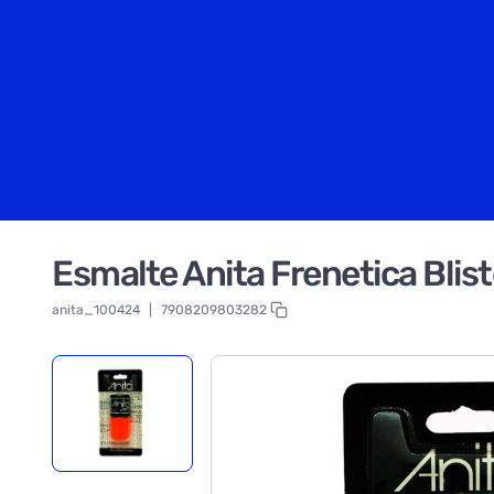
Esmalte Anita Frenetica Blis
anita_100424
|
7908209803282