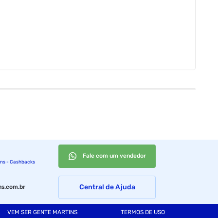
.
Fale com um vendedor
ins - Cashbacks
Central de Ajuda
s.com.br
VEM SER GENTE MARTINS
TERMOS DE USO