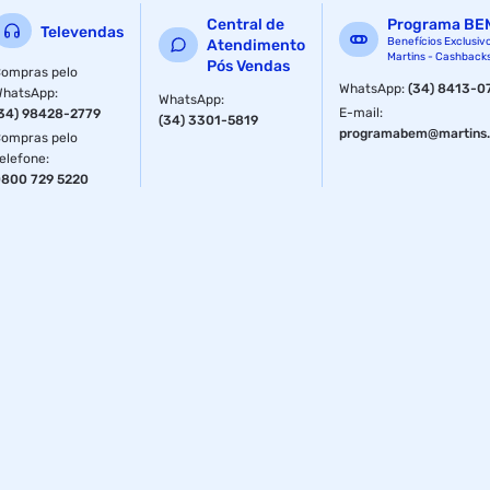
Brilho intenso e longa duração
Central de
Programa BE
Televendas
Secagem rápida
Benefícios Exclusiv
Atendimento
Martins - Cashback
Pós Vendas
ompras pelo
Sugestão de Uso:
WhatsApp
:
(34) 8413-0
WhatsApp
:
WhatsApp
:
E-mail
:
34) 98428-2779
(34) 3301-5819
Passo 1: Utilize uma base da linha Cuidados Colorama
programabem@martins.
ompras pelo
elefone
:
Passo 2: Aplique duas camadas da cor 40 Graus
800 729 5220
Passo 3: Finalize com Cobertura Intensificadora da Cor
Fornecedor: Loreal
Especificações
Tipo
Cremoso
Cor
40 Graus