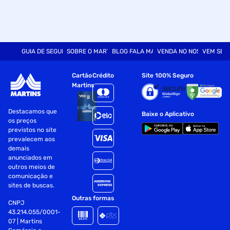
GUIA DE SEGURANÇA
SOBRE O MARTINS
BLOG FALA MART
VENDA NO NOSSO SITE
VEM SER
Cartão
Crédito
Site 100% Seguro
Martins
Destacamos que
Baixe o Aplicativo
os preços
previstos no site
prevalecem aos
demais
anunciados em
outros meios de
comunicação e
sites de buscas.
Outras formas
CNPJ
43.214.055/0001-
07 | Martins