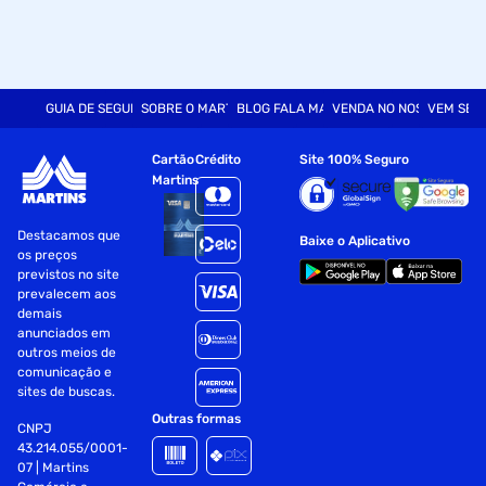
GUIA DE SEGURANÇA
SOBRE O MARTINS
BLOG FALA MART
VENDA NO NOSSO SITE
VEM SER
Cartão
Crédito
Site 100% Seguro
Martins
Destacamos que
Baixe o Aplicativo
os preços
previstos no site
prevalecem aos
demais
anunciados em
outros meios de
comunicação e
sites de buscas.
Outras formas
CNPJ
43.214.055/0001-
07 | Martins