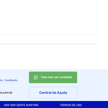
Fale com um vendedor
ins - Cashbacks
Central de Ajuda
s.com.br
VEM SER GENTE MARTINS
TERMOS DE USO