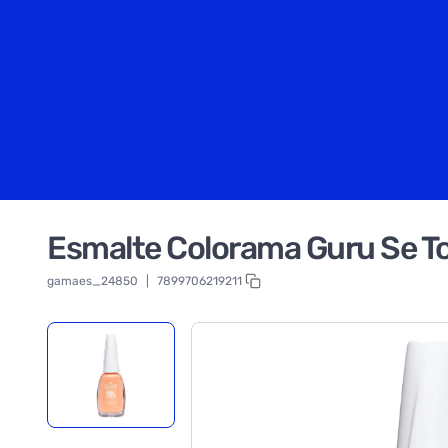
Esmalte Colorama Guru Se T
gamaes_24850
|
7899706219211