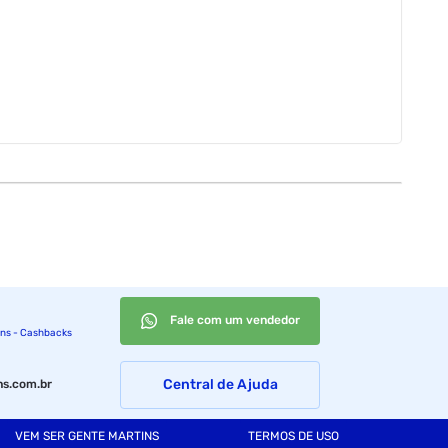
Fale com um vendedor
ins - Cashbacks
Central de Ajuda
s.com.br
VEM SER GENTE MARTINS
TERMOS DE USO