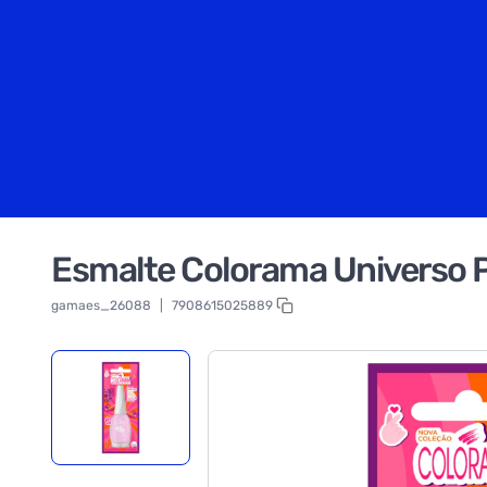
Esmalte Colorama Universo P
gamaes_26088
|
7908615025889