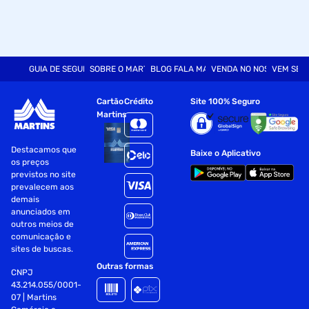
GUIA DE SEGURANÇA
SOBRE O MARTINS
BLOG FALA MART
VENDA NO NOSSO SITE
VEM SER
Cartão
Crédito
Site 100% Seguro
Martins
Destacamos que
Baixe o Aplicativo
os preços
previstos no site
prevalecem aos
demais
anunciados em
outros meios de
comunicação e
sites de buscas.
Outras formas
CNPJ
43.214.055/0001-
07 | Martins