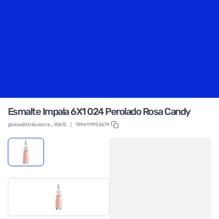
Esmalte Impala 6X1 024 Perolado Rosa Candy
globaldistribuidora_10612
|
7896111953679