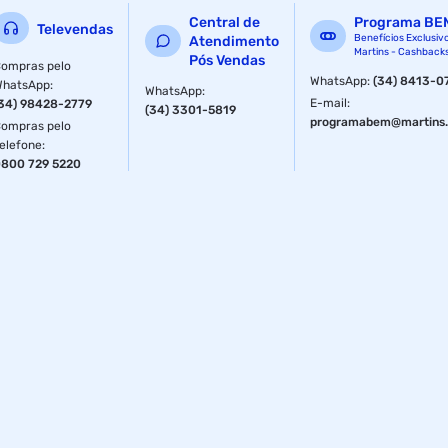
Central de
Programa BE
Televendas
Benefícios Exclusiv
Atendimento
Martins - Cashback
Pós Vendas
ompras pelo
WhatsApp
:
(34) 8413-0
WhatsApp
:
WhatsApp
:
E-mail
:
34) 98428-2779
(34) 3301-5819
programabem@martins.
ompras pelo
elefone
:
800 729 5220