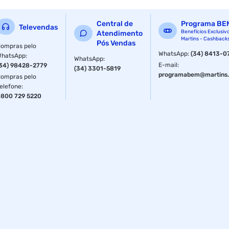
Central de
Programa BE
Televendas
Benefícios Exclusiv
Atendimento
Martins - Cashback
Pós Vendas
ompras pelo
WhatsApp
:
(34) 8413-0
WhatsApp
:
WhatsApp
:
E-mail
:
34) 98428-2779
(34) 3301-5819
programabem@martins.
ompras pelo
elefone
:
800 729 5220