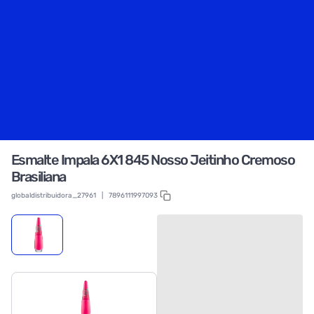
Esmalte Impala 6X1 845 Nosso Jeitinho Cremoso
Brasiliana
globaldistribuidora_27961
|
7896111997093