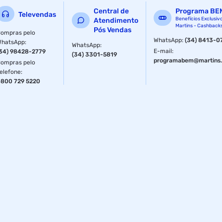
Textura cremosa
Central de
Programa BE
Televendas
Longa Duração
Benefícios Exclusiv
Atendimento
Martins - Cashback
Pós Vendas
ompras pelo
Secagem Rápida
WhatsApp
:
(34) 8413-0
WhatsApp
:
WhatsApp
:
E-mail
:
34) 98428-2779
(34) 3301-5819
Ingredientes e Pigmentos Naturais
programabem@martins.
ompras pelo
elefone
:
Cruelty-free e Vegana
800 729 5220
Fórmula Hipoalergênica e 16-free
Fornecedor: Risqué
Especificações
Volume
9 ml
Sessão
Esmalte