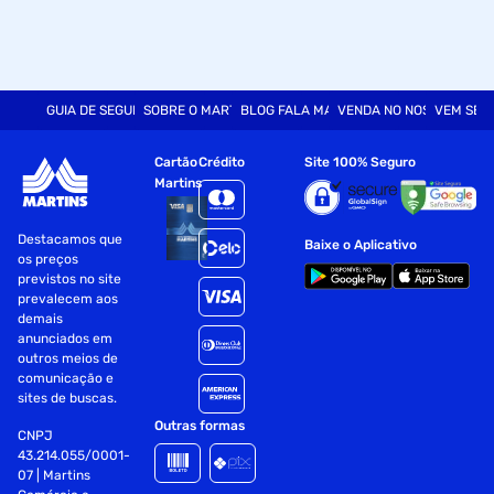
GUIA DE SEGURANÇA
SOBRE O MARTINS
BLOG FALA MART
VENDA NO NOSSO SITE
VEM SER
Cartão
Crédito
Site 100% Seguro
Martins
Destacamos que
Baixe o Aplicativo
os preços
previstos no site
prevalecem aos
demais
anunciados em
outros meios de
comunicação e
sites de buscas.
Outras formas
CNPJ
43.214.055/0001-
07 | Martins