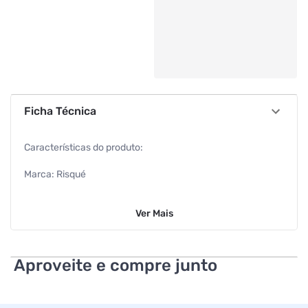
Ficha Técnica
Características do produto:
Marca: Risqué
Modelo: Esmalte Risqué Bio Canela
Ver
Mais
Volume: 9ml
Informações Adicionais do Produto:
Aproveite e compre junto
Cor: Canela