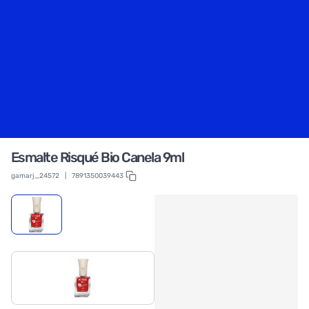
Esmalte Risqué Bio Canela 9ml
gamarj_24572
|
7891350039443