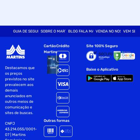
GUIA DE SEGURANÇA
SOBRE O MARTINS
BLOG FALA MART
VENDA NO NOSSO SITE
VEM SER
Cartão
Crédito
Site 100% Seguro
Martins
Destacamos que
Baixe o Aplicativo
os preços
previstos no site
prevalecem aos
demais
anunciados em
outros meios de
comunicação e
sites de buscas.
Outras formas
CNPJ
43.214.055/0001-
07 | Martins