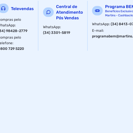
Central de
Programa BE
Televendas
Benefícios Exclusiv
Atendimento
Martins - Cashback
Pós Vendas
ompras pelo
WhatsApp
:
(34) 8413-0
WhatsApp
:
WhatsApp
:
E-mail
:
34) 98428-2779
(34) 3301-5819
programabem@martins.
ompras pelo
elefone
:
800 729 5220