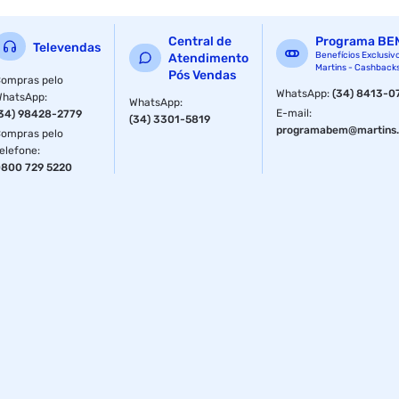
São aprovados pelo programa Leaping Bunny da Cruelty
Free International.
Central de
Programa BE
Televendas
Benefícios Exclusiv
Atendimento
Martins - Cashback
A marca Risqué é globalmente reconhecido para produtos
Pós Vendas
ompras pelo
livre de crueldade animal.
WhatsApp
:
(34) 8413-0
WhatsApp
:
WhatsApp
:
E-mail
:
34) 98428-2779
(34) 3301-5819
Fornecedor: Coty Esmaltes
programabem@martins.
ompras pelo
elefone
:
Especificações
800 729 5220
Sessão
Esmalte