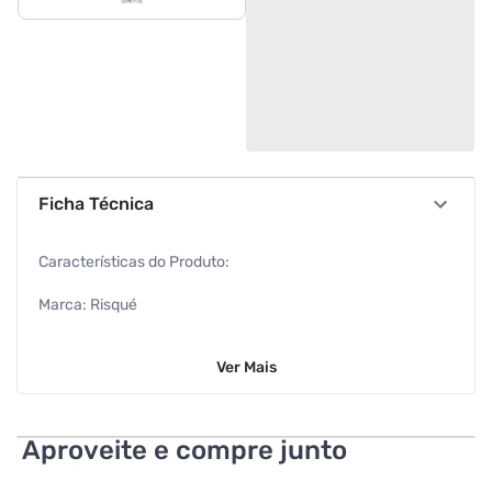
Ficha Técnica
Características do Produto:
Marca: Risqué
Peso: 8ml
Ver
Mais
Cor: Cinza
Características Adicionais:
Aproveite e compre junto
Secagem rápida, ultra brilho e longa duração.