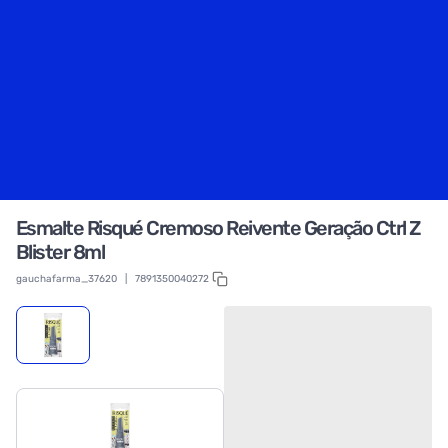
Esmalte Risqué Cremoso Reivente Geração Ctrl Z
Blister 8ml
gauchafarma_37620
|
7891350040272