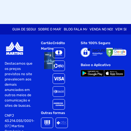
GUIA DE SEGURANÇA
SOBRE O MARTINS
BLOG FALA MART
VENDA NO NOSSO SITE
VEM SER
Cartão
Crédito
Site 100% Seguro
Martins
Destacamos que
Baixe o Aplicativo
os preços
previstos no site
prevalecem aos
demais
anunciados em
outros meios de
comunicação e
sites de buscas.
Outras formas
CNPJ
43.214.055/0001-
07 | Martins