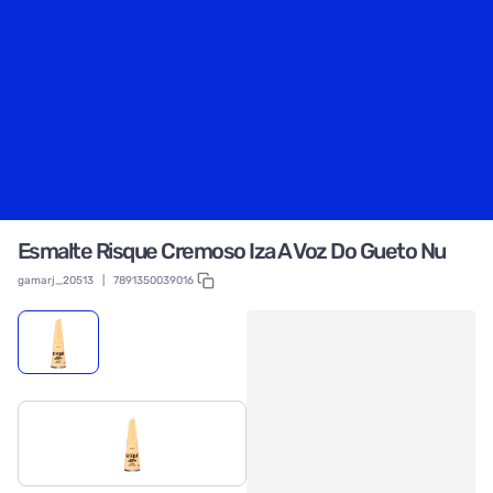
Esmalte Risque Cremoso Iza A Voz Do Gueto Nu
gamarj_20513
|
7891350039016