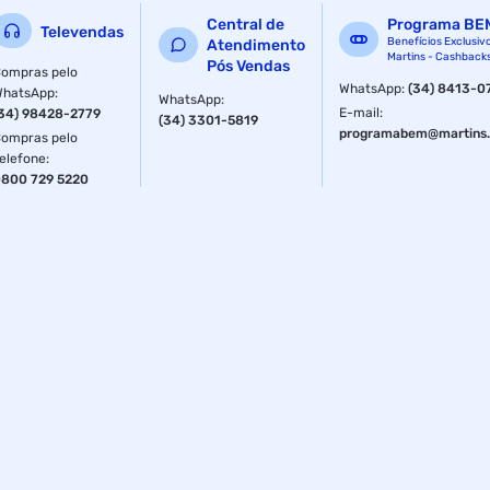
Central de
Programa BE
Televendas
Benefícios Exclusiv
Atendimento
Martins - Cashback
Pós Vendas
ompras pelo
WhatsApp
:
(34) 8413-0
WhatsApp
:
WhatsApp
:
E-mail
:
34) 98428-2779
(34) 3301-5819
programabem@martins.
ompras pelo
elefone
:
800 729 5220