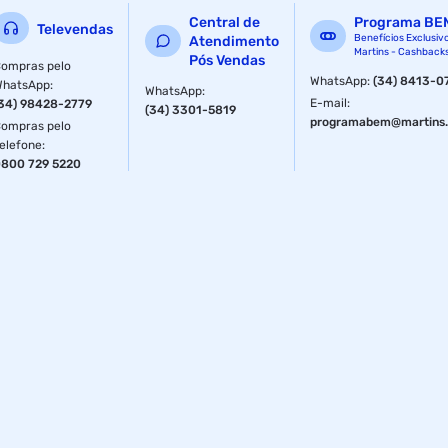
Central de
Programa BE
Televendas
Benefícios Exclusiv
Atendimento
Martins - Cashback
Pós Vendas
ompras pelo
WhatsApp
:
(34) 8413-0
WhatsApp
:
WhatsApp
:
E-mail
:
34) 98428-2779
(34) 3301-5819
programabem@martins.
ompras pelo
elefone
:
800 729 5220