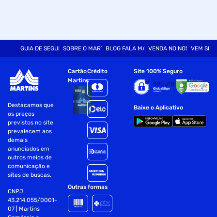
GUIA DE SEGURANÇA
SOBRE O MARTINS
BLOG FALA MART
VENDA NO NOSSO SITE
VEM SER
Cartão
Crédito
Site 100% Seguro
Martins
Destacamos que
Baixe o Aplicativo
os preços
previstos no site
prevalecem aos
demais
anunciados em
outros meios de
comunicação e
sites de buscas.
Outras formas
CNPJ
43.214.055/0001-
07 | Martins