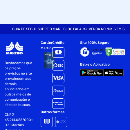
GUIA DE SEGURANÇA
SOBRE O MARTINS
BLOG FALA MART
VENDA NO NOSSO SITE
VEM SER
Cartão
Crédito
Site 100% Seguro
Martins
Destacamos que
Baixe o Aplicativo
os preços
previstos no site
prevalecem aos
demais
anunciados em
outros meios de
comunicação e
sites de buscas.
Outras formas
CNPJ
43.214.055/0001-
07 | Martins