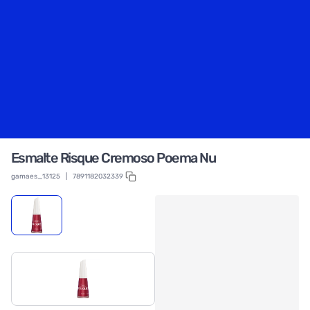
Esmalte Risque Cremoso Poema Nu
gamaes_13125
|
7891182032339