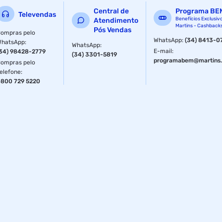
Central de
Programa BE
Televendas
Benefícios Exclusiv
Atendimento
Martins - Cashback
Pós Vendas
ompras pelo
WhatsApp
:
(34) 8413-0
WhatsApp
:
WhatsApp
:
E-mail
:
34) 98428-2779
(34) 3301-5819
programabem@martins.
ompras pelo
elefone
:
800 729 5220