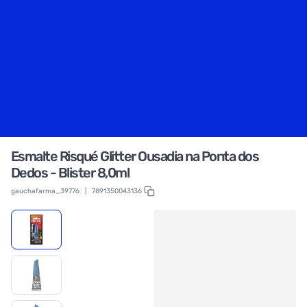
Esmalte Risqué Glitter Ousadia na Ponta dos
Dedos - Blister 8,0ml
gauchafarma_39776
|
7891350043136