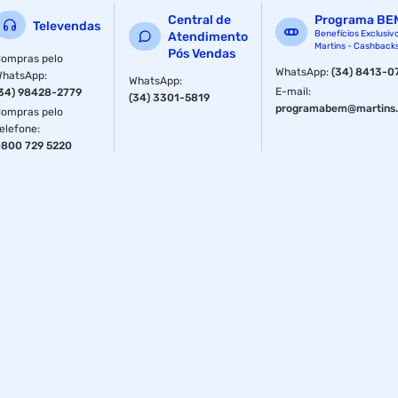
Central de
Programa BE
Televendas
Benefícios Exclusiv
Atendimento
Martins - Cashback
Pós Vendas
ompras pelo
WhatsApp
:
(34) 8413-0
WhatsApp
:
WhatsApp
:
E-mail
:
34) 98428-2779
(34) 3301-5819
programabem@martins.
ompras pelo
elefone
:
800 729 5220