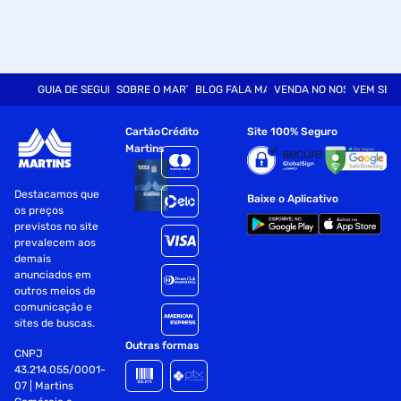
GUIA DE SEGURANÇA
SOBRE O MARTINS
BLOG FALA MART
VENDA NO NOSSO SITE
VEM SER
Cartão
Crédito
Site 100% Seguro
Martins
Destacamos que
Baixe o Aplicativo
os preços
previstos no site
prevalecem aos
demais
anunciados em
outros meios de
comunicação e
sites de buscas.
Outras formas
CNPJ
43.214.055/0001-
07 | Martins