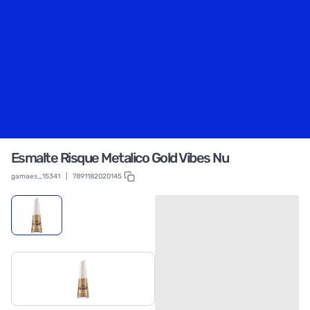
Esmalte Risque Metalico Gold Vibes Nu
gamaes_15341
|
7891182020145