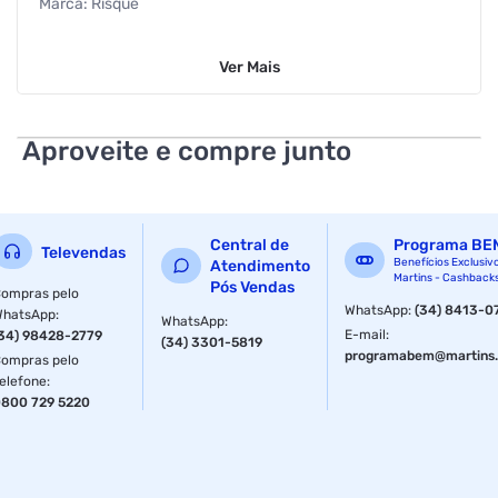
Marca: Risqué
Acabamento: Cremoso
Ver
Mais
Conteúdo: 8,0ml
Hipoalergênico: Sim
Aproveite e compre junto
Linha: Risqué e Doritos
Cor: Último Doritos do Pacote
Central de
Programa BE
Televendas
Informações Adicionais do Produto:
Benefícios Exclusiv
Atendimento
Martins - Cashback
Pós Vendas
ompras pelo
Alta cobertura
WhatsApp
:
(34) 8413-0
WhatsApp
:
WhatsApp
:
E-mail
:
34) 98428-2779
(34) 3301-5819
Longa duração
programabem@martins.
ompras pelo
elefone
:
Brilho intenso
800 729 5220
Secagem rápida
Não testado em animais