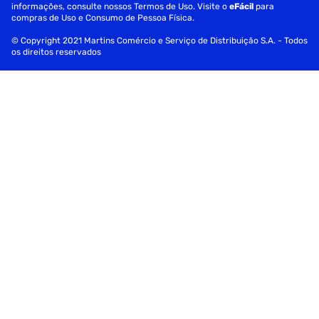
informações, consulte nossos Termos de Uso. Visite o
eFácil
para
compras de Uso e Consumo de Pessoa Física.
© Copyright 2021 Martins Comércio e Serviço de Distribuição S.A. - Todos
os direitos reservados