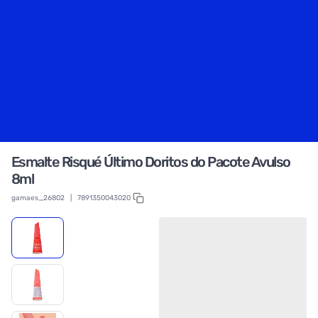
Esmalte Risqué Último Doritos do Pacote Avulso
8ml
gamaes_26802
|
7891350043020