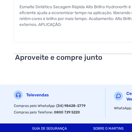
Esmalte Sintético Secagem Rápida Alto Brilho Hydronorth é u
eficiente ajuda a economizar tempo na aplicação, liberando
retêm cores e brilho por mais tempo. Acabamento: Alto Brilh
externos. APLICAÇÃO:
Ferramentas: Pincel de cerdas macias, rolo de espuma ou 
Repintura: Recomendamos a pintura em 2 camadas, respeitan
com até 20%, demais demãos e superfícies seladas/repintu
Aproveite e compre junto
Para aplicação em pistola diluir com até 25% e aplicar com
Entre demãos: 2 horas; Final: 8 horas; Cura do filme 7 dias
gasolina, podem diminuir o brilho dos esmaltes brilhantes
obter um acabamento e desempenho satisfatório. Ambiente: 
Evite pintar em dias chuvosos, em superfícies aquecidas 
individual adequados, como óculos, máscaras e luvas para o
Ce
podem ser obtidos por meio do telefone SAC 0800 704 3303
Televendas
Ve
Compras pelo WhatsApp
:
(34) 98428-2779
WhatsApp
Compras pelo Telefone
:
0800 729 5220
GUIA DE SEGURANÇA
SOBRE O MARTINS