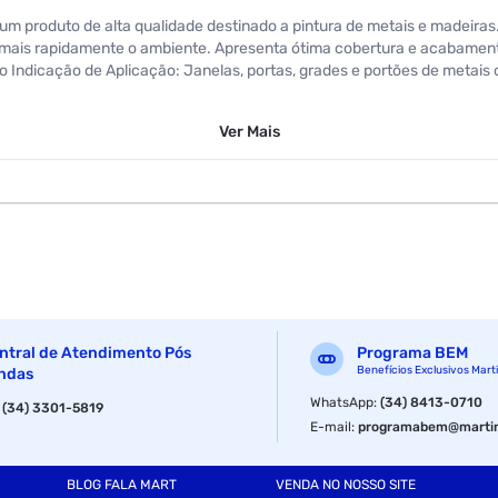
m produto de alta qualidade destinado a pintura de metais e madeiras. P
 mais rapidamente o ambiente. Apresenta ótima cobertura e acabamento,
o Indicação de Aplicação: Janelas, portas, grades e portões de metais
Ver
Mais
pistola. Camadas (demãos): Recomendamos no mínimo 2 a 3 camadas, r
do o tempo de 2 horas entre camadas. Diluição: Com Aguarrás Hydronor
ras: Com até 10%.
 pressão entre 2,2 e 2,8kgf/cm² ou 30 a 35lbs/pol². Rendimento: Lata
. IMPORTANTE: Este produto não pode ser aplicado em superfícies esmal
 e também comprometer seu desempenho. Use sempre Aguarrás Hydronort
Não utilize este produto em temperatura ambiente abaixo de 10°C ou 
pelo sol ou sob ventos fortes. RECOMENDAÇÕES: Para preservar sua sa
 manuseio e a aplicação deste produto. A ficha de informações de seg
ntral de Atendimento Pós
Programa BEM
 ou pelo site www.hydronorth.com.br.
Benefícios Exclusivos Mart
ndas
WhatsApp
:
(34) 8413-0710
:
(34) 3301-5819
E-mail
:
programabem@martin
BLOG FALA MART
VENDA NO NOSSO SITE