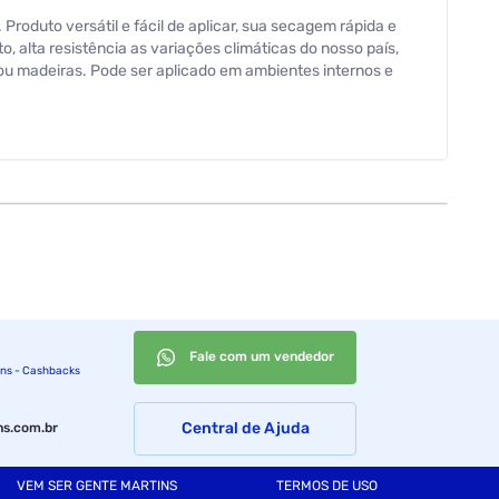
roduto versátil e fácil de aplicar, sua secagem rápida e
 alta resistência as variações climáticas do nosso país,
 ou madeiras. Pode ser aplicado em ambientes internos e
espeitando o tempo mínimo de 2 horas entre camadas.
th. Pinturas com pincel ou rolo: Primeira demão diluir
 900 mL/demão: até 12m². Secagem: 45 minutos ao toque;
tadas, enceradas, ou vitrificada. Solventes como Thinner ou
h para diluir Esmalte Sintético Secagem Rápida fim de
acima de 40°C, com umidade relativa do ar acima de 85%.
úde aconselhamos o uso de equipamentos de proteção
urança (FISPQ), assim como o boletim técnico deste produto,
Fale com um vendedor
ins - Cashbacks
Central de Ajuda
s.com.br
VEM SER GENTE MARTINS
TERMOS DE USO