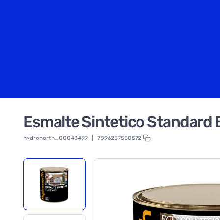
Esmalte Sintetico Standard B
hydronorth_00043459
|
7896257550572